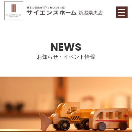
t
o
g
g
l
e
n
NEWS
a
v
i
g
お知らせ・イベント情報
a
t
i
o
n