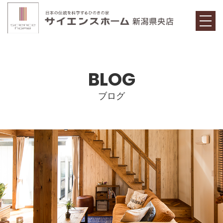
t
o
g
g
l
e
n
BLOG
a
v
i
g
ブログ
a
t
i
o
n